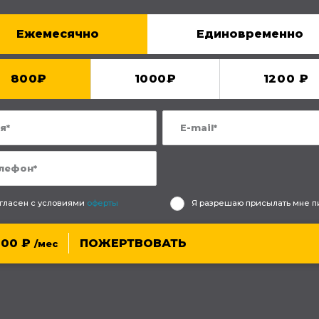
Ежемесячно
Единовременно
800
1000
1200
гласен с условиями
оферты
Я разрешаю присылать мне п
800
ПОЖЕРТВОВАТЬ
/мес