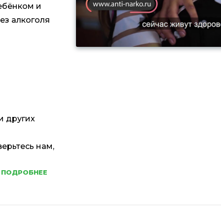
ебёнком и
ез алкоголя
и других
верьтесь нам,
ПОДРОБНЕЕ