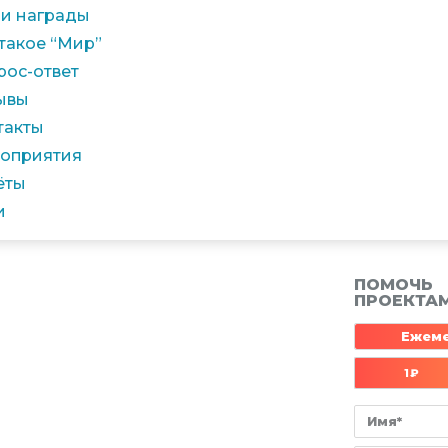
и награды
 такое “Мир”
рос-ответ
ывы
такты
оприятия
ёты
и
ПОМОЧЬ
ПРОЕКТА
Ежем
1