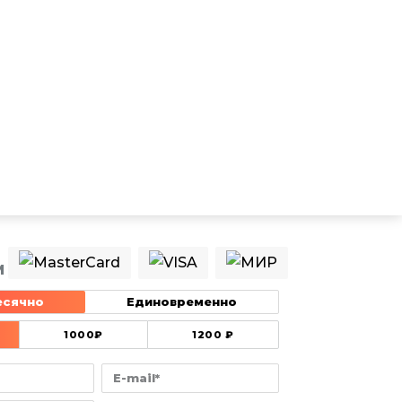
М
есячно
Единовременно
1000
1200