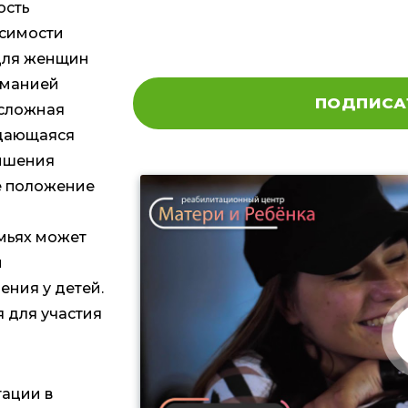
ость
исимости
 Для женщин
оманией
ПОДПИСА
 сложная
ждающаяся
ишения
е положение
емьях может
и
ния у детей.
 для участия
ации в