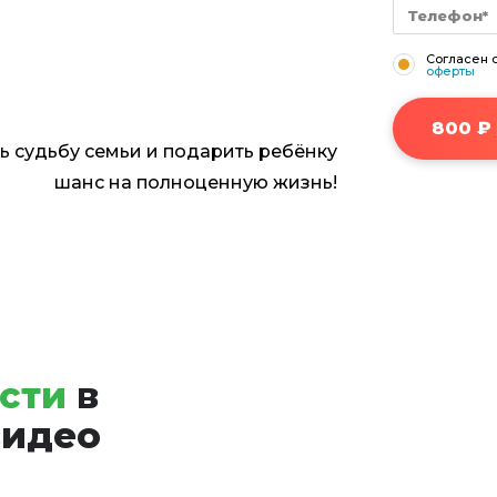
Согласен 
оферты
800
ТР
сти
в
видео