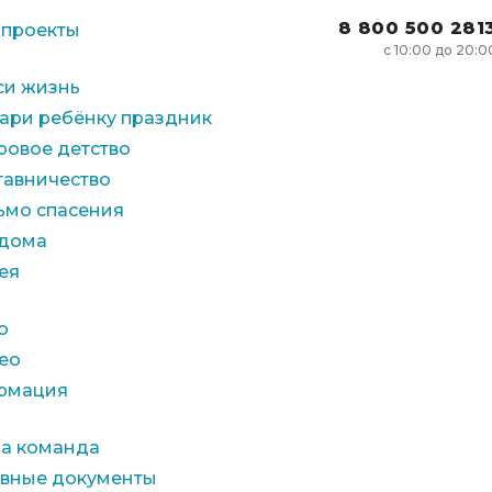
8 800 500 281
 проекты
с 10:00 до 20:0
си жизнь
ари ребёнку праздник
ровое детство
тавничество
ьмо спасения
 дома
ея
о
ео
рмация
а команда
авные документы