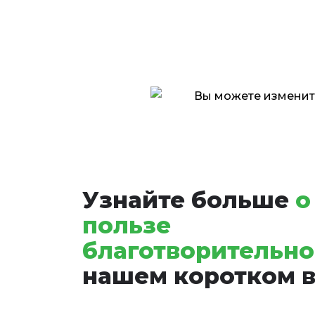
КРИЗИСНЫЙ ЦЕН
ПОМОЩИ
ЖЕНЩИНАМ И
ДЕТЯМ «МИР»
Узнайте больше
о
пользе
Кризисный центр матери
благотворительно
и ребёнка «Мир»
нашем коротком 