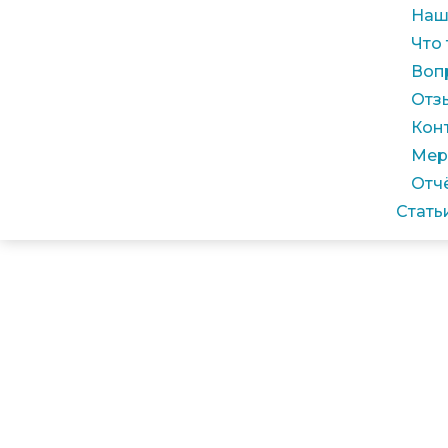
Наш
Что
Воп
Отз
Кон
Мер
Отч
Стать