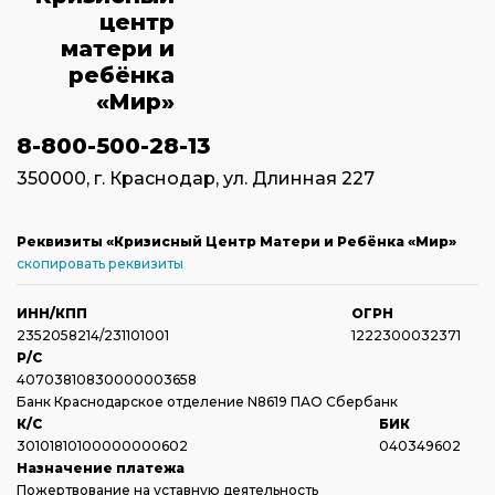
8-800-500-28-13
350000, г. Краснодар, ул. Длинная 227
Реквизиты «Кризисный Центр Матери и Ребёнка «Мир»
скопировать реквизиты
ИНН/КПП
ОГРН
2352058214/231101001
1222300032371
Р/С
40703810830000003658
Банк Краснодарское отделение N8619 ПАО Сбербанк
К/С
БИК
30101810100000000602
040349602
Назначение платежа
Пожертвование на уставную деятельность