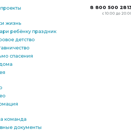
8 800 500 281
 проекты
с 10:00 до 20:0
си жизнь
ари ребёнку праздник
ровое детство
тавничество
ьмо спасения
 дома
ея
о
ео
рмация
а команда
авные документы