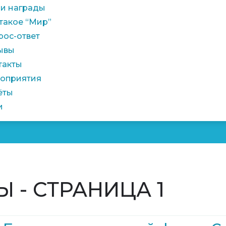
и награды
 такое “Мир”
рос-ответ
ывы
такты
оприятия
ёты
и
 - СТРАНИЦА 1