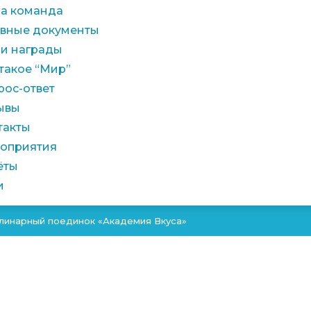
а команда
авные документы
и награды
 такое “Мир”
рос-ответ
ывы
такты
оприятия
ёты
и
линарный поединок «Академия Вкуса»