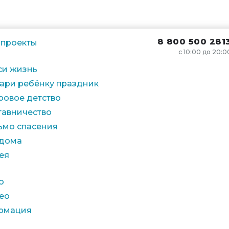
8 800 500 281
 проекты
с 10:00 до 20:0
си жизнь
ари ребёнку праздник
ровое детство
тавничество
ьмо спасения
 дома
ея
о
ео
рмация